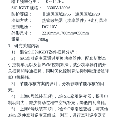
输出频率范围： 0～142Hz
SiC IGBT
规格： 3300V/1800A
防护等级： 非通风区域IP55，通风区域IP20
冷却方式： 热管散热器（功率器件）+走行风冷
控制电压： DC110V
外形尺寸： 2210mm×1700mm×650mm
重量： 780kg
3
、研究关键内容
1）
混合SiC的IGBT器件损耗分析；
2）
SiC
牵引逆变器通过更换功率器件、配套新型牵
引控制单元以及新PWM控制算法，减少功率器件的开
关损耗和导通损耗，同时优化控制算法抑制电流谐波降
低电机损耗。
3）
节能考核方案的设计，分析影响节能考核的因
素。
4）
上海6号线装车1列，2台SiC牵引逆变器，提升电
制动能力，减少制动过程中空气补充，降低闸瓦磨耗。
5）
上海8号线装车1列，2台SiC牵引逆变器，与其他
3台Si器件牵引逆变器组成一列车，进行牵引逆变器节