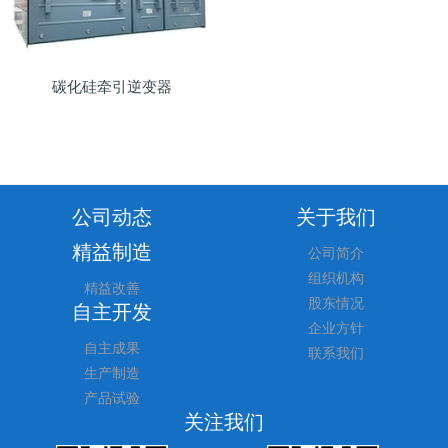
碳化硅牵引逆变器
公司动态
关于我们
精益制造
公司简介
组织机构
精益改善
股东情况
自主开发
企业方针
自主成果
联系我们
生产制造
产品试验
关注我们