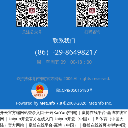
关注公众号
扫码咨询
联系我们
（86）-29-86498217
周一至周五 09：00-18：00
©拼搏体育(中国)官方网站 2006.All rights reserved.
陕ICP备05015180号
Powered by
MetInfo 7.8
©2008-2026
MetInfo Inc.
开云官方端网站登录入口-开云KaiYun(中国)
|
赢博在线平台-赢博在线官
网
|
kaiyun开云官方在线入口-kaiyun开云（中国）
|
B·体育（中国大
陆）官方网站
|
赢博在线平台-赢博（中国）
|
拼搏在线首页-拼搏(中国)