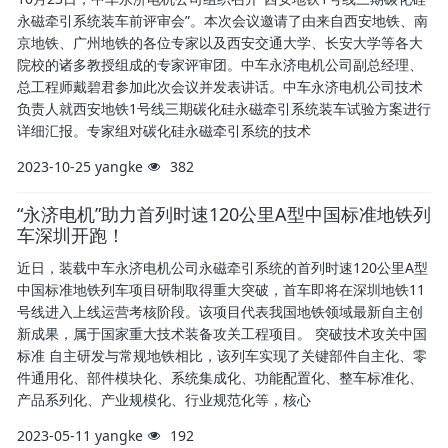
永磁牵引系统装车前评审会”。本次会议邀请了由来自西安地铁、南
京地铁、广州地铁的各位专家以及西安交通大学、长安大学等各大
院校的诸多教授组成的专家评审团。中车永济电机公司副总经理、
总工程师戴碧君参加此次会议并发表讲话。中车永济电机公司技术
负责人就西安地铁1号线三期碳化硅永磁牵引系统装车试验方案进行
详细汇报。专家组对碳化硅永磁牵引系统的技术
2023-10-25
yangke
382
“永济电机”助力首列时速120公里A型中国标准地铁列
车深圳开跑！
近日，装载中车永济电机公司永磁牵引系统的首列时速120公里A型
中国标准地铁列车项目研制取得重大突破，首车即将在深圳地铁11
号线进入上线运营考核阶段。该项目代表我国地铁领域最新自主创
新成果，属于国家重大技术装备攻关工程项目。 突破技术攻关中国
标准 自主研发与常规地铁相比，该列车实现了关键部件自主化、零
件通用化、部件模块化、系统集成化、功能配置化、整车标准化、
产品系列化、产业规模化、行业规范化等，核心
2023-05-11
yangke
192