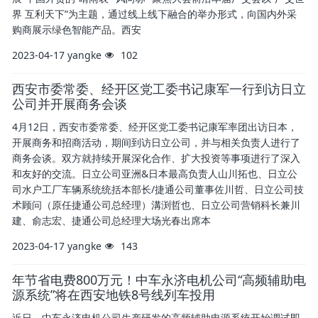
界 互利天下”为主题，通过线上线下融合的举办形式，向国内外采
购商展示绿色智能产品。西安
2023-04-17
yangke
102
西安市委常委、经开区党工委书记康军一行到访日立
公司并开展商务会谈
4月12日，西安市委常委、经开区党工委书记康军率团出访日本，
开展商务和招商活动，期间到访日立公司，并与相关负责人进行了
商务会谈。双方就持续开展深化合作、扩大投资等事项进行了深入
和友好的交流。日立公司亚洲&日本最高负责人山川拓也、日立公
司水户工厂车辆系统统括本部长/捷通公司董事佐川哲、日立公司技
术顾问（原任捷通公司总经理）溝渕哲也、日立公司营销科长兼川
建、俞志宏、捷通公司总经理大场光春出席本
2023-04-17
yangke
143
年节省电费800万元！中车永济电机公司“高频辅助电
源系统”将在西安地铁8号线列车投用
近日，中车永济电机公司生产研发的高频辅助电源系统开始调试即