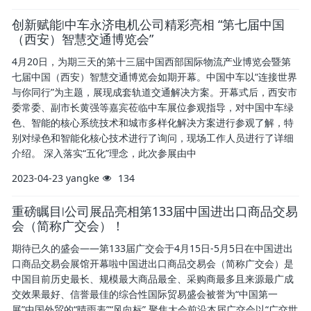
创新赋能∣中车永济电机公司精彩亮相 “第七届中国
（西安）智慧交通博览会”
4月20日，为期三天的第十三届中国西部国际物流产业博览会暨第
七届中国（西安）智慧交通博览会如期开幕。中国中车以“连接世界
与你同行”为主题，展现成套轨道交通解决方案。开幕式后，西安市
委常委、副市长黄强等嘉宾莅临中车展位参观指导，对中国中车绿
色、智能的核心系统技术和城市多样化解决方案进行参观了解，特
别对绿色和智能化核心技术进行了询问，现场工作人员进行了详细
介绍。 深入落实“五化”理念，此次参展由中
2023-04-23
yangke
134
重磅瞩目∣公司展品亮相第133届中国进出口商品交易
会（简称广交会）！
期待已久的盛会——第133届广交会于4月15日-5月5日在中国进出
口商品交易会展馆开幕啦中国进出口商品交易会（简称广交会）是
中国目前历史最长、规模最大商品最全、采购商最多且来源最广成
交效果最好、信誉最佳的综合性国际贸易盛会被誉为“中国第一
展”中国外贸的“晴雨表”“风向标” 聚焦大会前沿本届广交会以“广交世