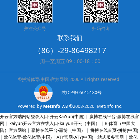
关注公众号
扫码咨询
联系我们
（86）-29-86498217
周一至周五 09：00-18：00
©拼搏体育(中国)官方网站 2006.All rights reserved.
陕ICP备05015180号
Powered by
MetInfo 7.8
©2008-2026
MetInfo Inc.
开云官方端网站登录入口-开云KaiYun(中国)
|
赢博在线平台-赢博在线官
网
|
kaiyun开云官方在线入口-kaiyun开云（中国）
|
B·体育（中国大
陆）官方网站
|
赢博在线平台-赢博（中国）
|
拼搏在线首页-拼搏(中国)
|
欧亿体育-欧亿体育(中国)
|
ATY官网-ATY(中国)一站式服务官网
|
欧亿