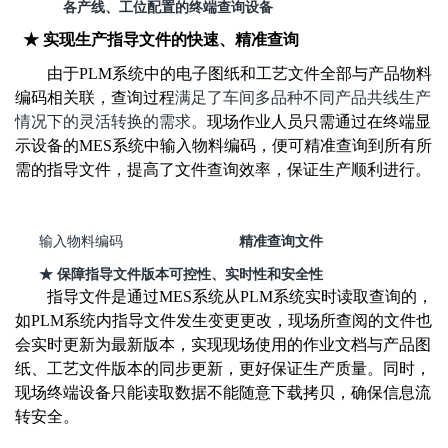
各产线、工位配置的终端查询设备
★
实现生产指导文
件的快速、精准查询
由于
PLM系统中的电子图纸和工艺文件全部与产品物料
编码相关联，查询过程
满足了车间
多品种不同产品共线生产
情况下的灵活转换的需求。
现场作业人员只需通过在终端显
示设备的
MES系统中输入物料编码，便可精准查询到所有所
需的指导文件，
提高
了文件查询效率，保证生产顺利进行。
输入物料编码
精准查询文件
★
保障
指导文件版本可控性、实时性和安全性
指导文件是通过
MES系统从PLM系统实时读取查询的，
如PLM系统内指导文件发生变更更改，现场所查阅的文件也
会实时更新为最新版本，
实现
现场
使用的作业文档与产品
图
纸、
工艺
文件
版本
的
同步
更新，更好保证
生产质量
。同时，
现场终端设备只能读取数据不能随意下载拷贝，
确保信息流
转安全
。