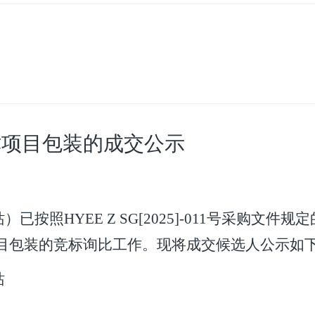
津项目包装的成交
公示
站
）已按照
HYEE Z SG[2025]-011
号
采购
文件规定
目包装的竞标询比
工作。现将
成交
候选人公示如
站