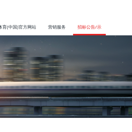
体育(中国)官方网站
营销服务
招标公告/示