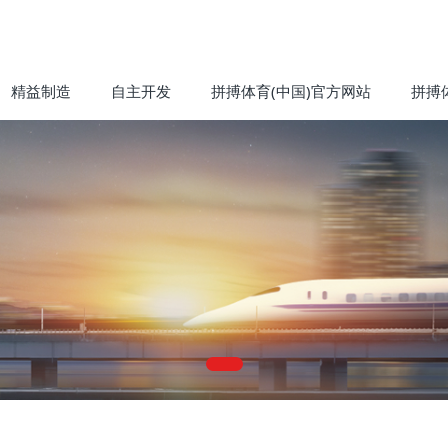
精益制造
自主开发
拼搏体育(中国)官方网站
拼搏