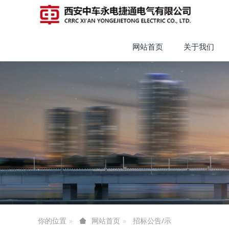
网站首页
关于我们
你的位置
招标公告/示
网站首页