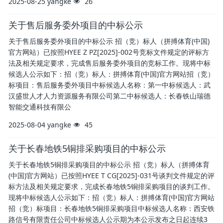
2025-08-25
yangke
26
关于售后服务委外项目的中标公示
关于售后服务委外项目的中标公示 招（竞）标人（拼搏体育(中国)
官方网站）已按照HYEE Z PZ[2025]-002号竞标文件规定的评标方
法及相关规定要求，完成售后服务委外项目的竞标工作。现将中标
候选人公示如下：招（竞）标人：拼搏体育(中国)官方网站招（竞）
标项目：售后服务委外项目中标候选人名称：第一中标候选人：武
汉盛世人才人力资源服务有限公司第二中标候选人：长春铁山瑞德
智能交通科技有限公
2025-08-04
yangke
45
关于长春地铁5铜排采购项目的中标公示
关于长春地铁5铜排采购项目的中标公示 招（竞）标人（拼搏体育
(中国)官方网站）已按照HYEE T CG[2025]-031号谈判文件规定的评
标方法及相关规定要求，完成长春地铁5铜排采购项目的谈判工作。
现将中标候选人公示如下：招（竞）标人：拼搏体育(中国)官方网站
招（竞）标项目：长春地铁5铜排采购项目中标候选人名称：西安铁
路信号有限责任公司中标候选人公示期为本公示发布之日起连续3