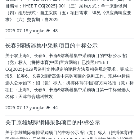
目编号：HYEE T CG[2025]-001（三）采购方式：单一来源谈判
（四）组织形式：自主采购（五）项目需求：详见《供应商响应要
求》（六）交货期：自2025
2025-07-18
yangke
48
长春9熔断器集中采购项目的中标公示
关于双上海5、长春6、长春9熔断器集中采购项目的中标公示 招
（竞）标人（拼搏体育(中国)官方网站）已按照HYEE T
CG[2025]-029号谈判文件规定的评标方法及相关规定要求，完成上
海5、长春6、长春9熔断器集中采购项目的谈判工作。现将中标候
选人公示如下：招（竞）标人：拼搏体育(中国)官方网站招（竞）标
项目：上海5、长春6、长春9熔断器集中采购项目第一中标候选人
名称：天津市合瑞科技发
2025-07-17
yangke
44
关于京雄城际铜排采购项目的中标公示
关于京雄城际铜排采购项目的中标公示 招（竞）标人（拼搏体育(中