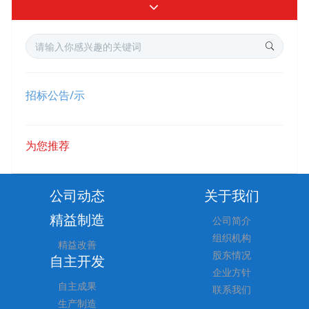
招标公告/示
为您推荐
公司动态
关于我们
精益制造
公司简介
组织机构
精益改善
股东情况
自主开发
企业方针
自主成果
联系我们
生产制造