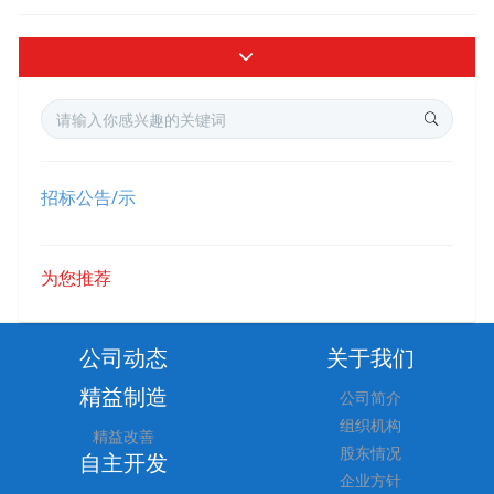
招标公告/示
为您推荐
公司动态
关于我们
精益制造
公司简介
组织机构
精益改善
股东情况
自主开发
企业方针