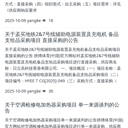
方式：直接采购（四）组织形式：自主采购（五）项目需求：详见
《供应商响应要求
2025-10-09
yangke
16
关于孟买地铁2&7号线辅助电源装置及充电机 备品
支给品采购项目 直接采购的公告
关于孟买地铁2&7号线辅助电源装置及充电机备品支给品采购项目
直接采购的公告 拼搏体育(中国)官方网站对孟买地铁2&7号线辅助
电源装置及充电机备品支给品采购项目进行直接采购，供应商名
称：日立高科技香港有限公司。一、项目概况（一）项目名称：孟
买地铁2&7号线辅助电源装置及充电机备品支给品采购项目（二）
项目编号：HYEE T CG[2025]-049（三）采购方式：直接采购（
2025-10-09
yangke
30
关于空调检修电加热器采购项目 单一来源谈判的公
告
关于空调检修电加热器采购项目单一来源谈判的公告拼搏体育(中国)
官方网站对空调检修电加热器采购项目进行单一来源采购，供应商