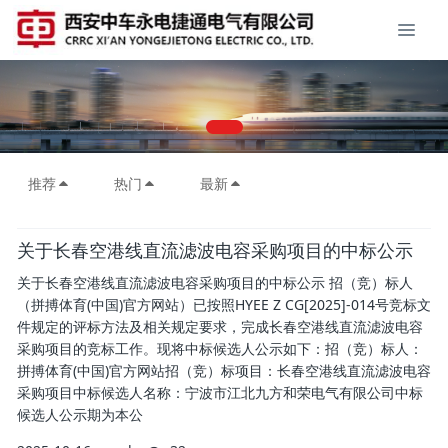
推荐
热门
最新
关于长春空港线直流滤波电容采购项目的中标公示
关于长春空港线直流滤波电容采购项目的中标公示 招（竞）标人
（拼搏体育(中国)官方网站）已按照HYEE Z CG[2025]-014号竞标文
件规定的评标方法及相关规定要求，完成长春空港线直流滤波电容
采购项目的竞标工作。现将中标候选人公示如下：招（竞）标人：
拼搏体育(中国)官方网站招（竞）标项目：长春空港线直流滤波电容
采购项目中标候选人名称：宁波市江北九方和荣电气有限公司中标
候选人公示期为本公