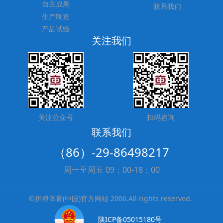
自主成果
联系我们
生产制造
产品试验
关注我们
关注公众号
扫码咨询
联系我们
（86）-29-86498217
周一至周五 09：00-18：00
©拼搏体育(中国)官方网站 2006.All rights reserved.
陕ICP备05015180号