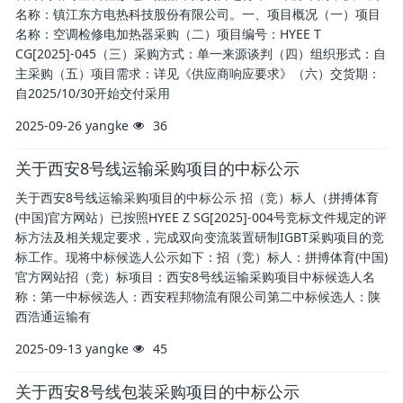
名称：镇江东方电热科技股份有限公司。一、项目概况（一）项目
名称：空调检修电加热器采购（二）项目编号：HYEE T
CG[2025]-045（三）采购方式：单一来源谈判（四）组织形式：自
主采购（五）项目需求：详见《供应商响应要求》（六）交货期：
自2025/10/30开始交付采用
2025-09-26
yangke
36
关于西安8号线运输采购项目的中标公示
关于西安8号线运输采购项目的中标公示 招（竞）标人（拼搏体育
(中国)官方网站）已按照HYEE Z SG[2025]-004号竞标文件规定的评
标方法及相关规定要求，完成双向变流装置研制IGBT采购项目的竞
标工作。现将中标候选人公示如下：招（竞）标人：拼搏体育(中国)
官方网站招（竞）标项目：西安8号线运输采购项目中标候选人名
称：第一中标候选人：西安程邦物流有限公司第二中标候选人：陕
西浩通运输有
2025-09-13
yangke
45
关于西安8号线包装采购项目的中标公示