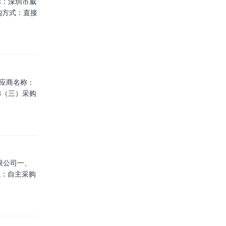
称：深圳市威
采购方式：直接
供应商名称：
48（三）采购
限公司一、
式：自主采购