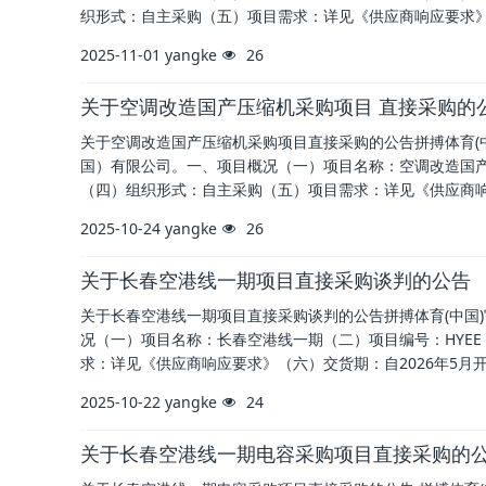
织形式：自主采购（五）项目需求：详见《供应商响应要求》（
2025-11-01
yangke
26
关于空调改造国产压缩机采购项目 直接采购的
关于空调改造国产压缩机采购项目直接采购的公告拼搏体育(
国）有限公司。一、项目概况（一）项目名称：空调改造国产压缩机
（四）组织形式：自主采购（五）项目需求：详见《供应商响应
2025-10-24
yangke
26
关于长春空港线一期项目直接采购谈判的公告
关于长春空港线一期项目直接采购谈判的公告拼搏体育(中国
况（一）项目名称：长春空港线一期（二）项目编号：HYEE T
求：详见《供应商响应要求》（六）交货期：自2026年5月
2025-10-22
yangke
24
关于长春空港线一期电容采购项目直接采购的