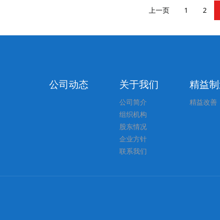
上一页
1
2
公司动态
关于我们
精益制
公司简介
精益改善
组织机构
股东情况
企业方针
联系我们