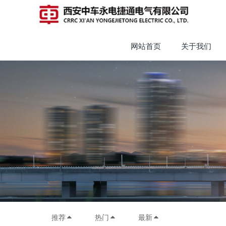
网站首页
关于我们
推荐
热门
最新