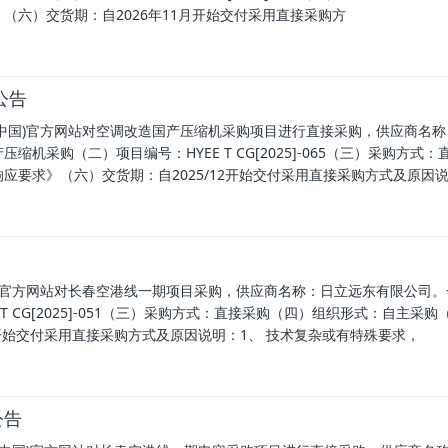
六）交货期：自2026年11月开始交付采用直接采购方
公告
中国)官方网站对空调改造国产压缩机采购项目进行直接采购，供应商名称
采购（二）项目编号：HYEE T CG[2025]-065（三）采购方式：
要求》（六）交货期：自2025/12开始交付采用直接采购方式及原因
)官方网站对长春空港线一期项目采购，供应商名称：日立远东有限公司。
 CG[2025]-051（三）采购方式：直接采购（四）组织形式：自主采
开始交付采用直接采购方式及原因说明：1、 技术复杂或有特殊要求，
公告