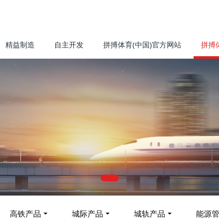
精益制造
自主开发
拼搏体育(中国)官方网站
拼搏
高铁产品
城际产品
城轨产品
能源