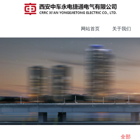
网站首页
关于我们
全部