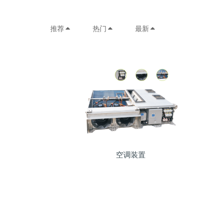
推荐
热门
最新
空调装置