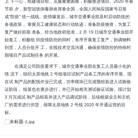
上 下一心，组建项目组，克服重重困难，积极推进项目。2020 年春
节前 夕，新型冠状病毒肺炎席卷全国，全国人民响应国家号召形
成“防疫” 统一战线。疫情爆发后，城市交通事业部及时启动防疫的
各项政策， 掌握员工健康状态和行动轨迹，准备防疫物资，为复工
复产做好前期 准备。经当地政府批准，2 月 19 日城市交通事业部开
始复工，积极组 织疫情防控的同时，有序开展复工复产，协调物料
到货，人员分批开 工，在线技术交流沟通，确保疫情防控的特殊时
期项目产品试制任务 的开展。
在满足公司防疫要求下，城市交通事业部在复工人员最小化的
情 况下，组织太原地铁 2 号线项目试制产品各工序的有序开展。现
在试 制产品的配线作业已完成，功率模块已完成预组装进入试验验
证阶段， 组装也在逐步进行，并已开始相关测试验证试验。现计划
3 月完成试 制产品组装并进入产品调试阶段，后续根据业主和主机
厂的需求进行供货，保障太原地铁 2 号线 2020 年开通运营的目
标。