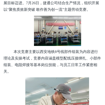
展目标迈进。
7月26日，捷通公司结合生产情况，组织开展
以“聚焦质效新突破 敢作善为创一流”主题劳动竞赛。
本次竞赛主要以西安地铁
8号线部件组装为内容进行
理论及实操考试，竞赛内容涵盖模型配线压接绑扎、小部件
组装、电阻焊接等基本岗位技能，与员工日常工作紧密相
关。