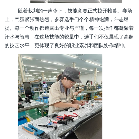
随着裁判的一声令下，技能竞赛正式拉开帷幕。赛场
上，气氛紧张而热烈，参赛选手们个个精神饱满，斗志昂
扬。每一个动作都透露出专业与严谨，每一次操作都凝聚着
汗水与智慧。在这场技能的较量中，选手们不仅展现了高超
的技艺水平，更体现了良好的职业素养和团队协作精神。