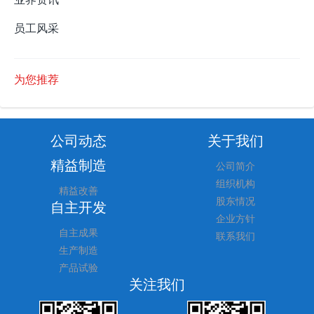
员工风采
为您推荐
公司动态
关于我们
精益制造
公司简介
组织机构
精益改善
股东情况
自主开发
企业方针
自主成果
联系我们
生产制造
产品试验
关注我们