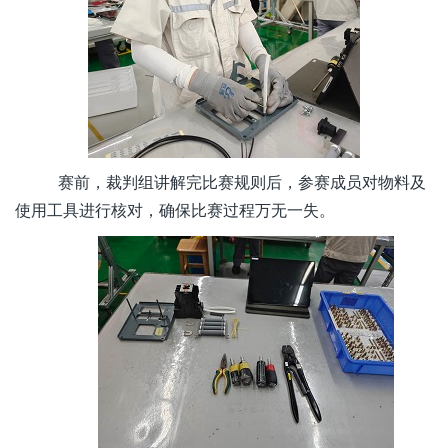
赛前，裁判组讲解完比赛规则后，参赛成员对物料及
使用工具进行核对，确保比赛过程万无一失。