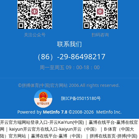
关注公众号
扫码咨询
联系我们
（86）-29-86498217
周一至周五 09：00-18：00
©拼搏体育(中国)官方网站 2006.All rights reserved.
陕ICP备05015180号
Powered by
MetInfo 7.8
©2008-2026
MetInfo Inc.
开云官方端网站登录入口-开云KaiYun(中国)
|
赢博在线平台-赢博在线官
网
|
kaiyun开云官方在线入口-kaiyun开云（中国）
|
B·体育（中国大
陆）官方网站
|
赢博在线平台-赢博（中国）
|
拼搏在线首页-拼搏(中国)