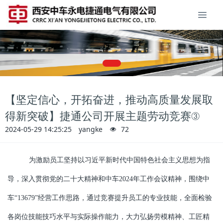
【坚定信心，开拓奋进，推动高质量发展取
得新突破】捷通公司开展主题劳动竞赛③
2024-05-29 14:25:25
yangke
72
为激励员工坚持以习近平新时代中国特色社会主义思想为指
导，深入贯彻党的二十大精神和中车2024年工作会议精神，围绕中
车“13679”经营工作思路，通过竞赛提升员工的专业技能，全面检验
各岗位技能技巧水平与实际操作能力，大力弘扬劳模精神、工匠精