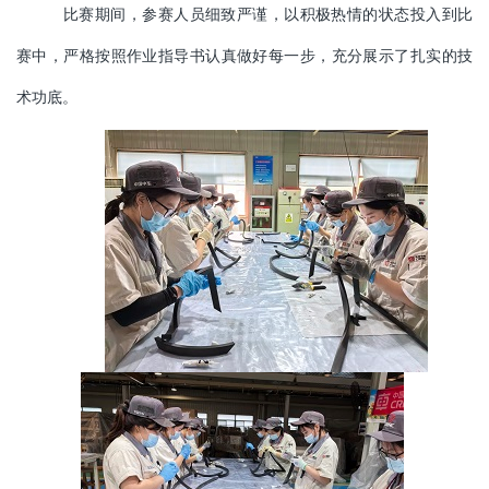
比赛期间，参赛人员细致严谨，以积极热情的状态投入到比
赛中，严格按照作业指导书认真做好每一步，充分展示了扎实的技
术功底。