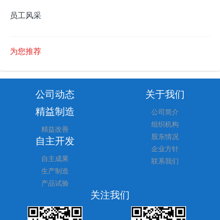
员工风采
为您推荐
公司动态
关于我们
精益制造
公司简介
组织机构
精益改善
股东情况
自主开发
企业方针
自主成果
联系我们
生产制造
产品试验
关注我们