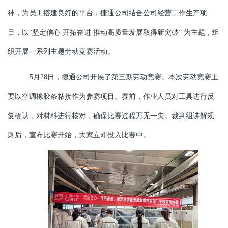
神，为员工搭建良好的平台，捷通公司结合公司经营工作生产项
目，以“坚定信心 开拓奋进 推动高质量发展取得新突破” 为主题，组
织开展一系列主题劳动竞赛活动。
5月28日，捷通公司开展了第三期劳动竞赛。本次劳动竞赛主
要以空调橡胶条粘接作为参赛项目。赛前，作业人员对工具进行反
复确认，对材料进行核对，确保比赛过程万无一失。裁判组讲解规
则后，宣布比赛开始，大家立即投入比赛中。