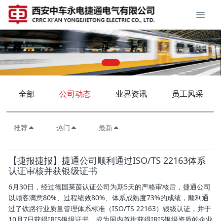
全部
公司动态
业界资讯
员工风采
推荐
热门
最新
【捷报捷报】捷通公司顺利通过ISO/TS 22163体系
认证审核并获银级证书
6月30日，经过徳国莱茵认证公司为期5天的严格审核后，捷通公司
以顾客满意80%、过程绩效80%、体系成熟度73%的成绩，顺利通
过了铁路行业质量管理体系标准（ISO/TS 22163）银级认证，并于
10月7日获得IRIS银级证书，成为国内首批获得IRIS银级资质的企业