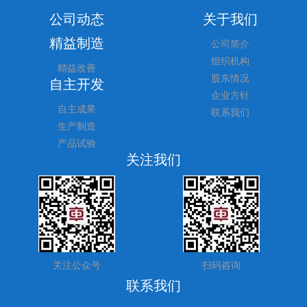
公司动态
关于我们
精益制造
公司简介
组织机构
精益改善
股东情况
自主开发
企业方针
自主成果
联系我们
生产制造
产品试验
关注我们
关注公众号
扫码咨询
联系我们