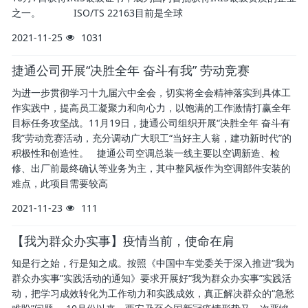
之一。 ISO/TS 22163目前是全球
2021-11-25
1031
捷通公司开展“决胜全年 奋斗有我” 劳动竞赛
为进一步贯彻学习十九届六中全会，切实将全会精神落实到具体工
作实践中，提高员工凝聚力和向心力，以饱满的工作激情打赢全年
目标任务攻坚战。11月19日，捷通公司组织开展“决胜全年 奋斗有
我”劳动竞赛活动，充分调动广大职工“当好主人翁，建功新时代”的
积极性和创造性。 捷通公司空调总装一线主要以空调新造、检
修、出厂前最终确认等业务为主，其中整风板作为空调部件安装的
难点，此项目需要较高
2021-11-23
111
【我为群众办实事】疫情当前，使命在肩
知是行之始，行是知之成。按照《中国中车党委关于深入推进“我为
群众办实事”实践活动的通知》要求开展好“我为群众办实事”实践活
动，把学习成效转化为工作动力和实践成效，真正解决群众的“急愁