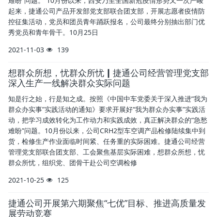
难盼”问题。 10月份以来，西安乃至全国新冠疫情形势又一次严峻
起来，捷通公司产品开发部党支部联合团支部，开展志愿者疫情防
控征集活动，党员和团员青年踊跃报名，公司最终分别抽出部门优
秀党员和青年骨干。10月25日
2021-11-03
139
想群众所想，忧群众所忧┃捷通公司经营管理党支部
深入生产一线解决群众实际问题
知是行之始，行是知之成。按照《中国中车党委关于深入推进“我为
群众办实事”实践活动的通知》要求开展好“我为群众办实事”实践活
动，把学习成效转化为工作动力和实践成效，真正解决群众的“急愁
难盼”问题。10月份以来，公司CRH2型车空调产品检修陆续集中到
货，检修生产作业面临时间紧、任务重的实际困难。捷通公司经营
管理党支部联合团支部、工会聚焦基层实际困难，想群众所想，忧
群众所忧，组织党、团骨干赴公司空调检修
2021-10-25
125
捷通公司开展第六期聚焦“七优”目标、推进高质量发
展劳动竞赛