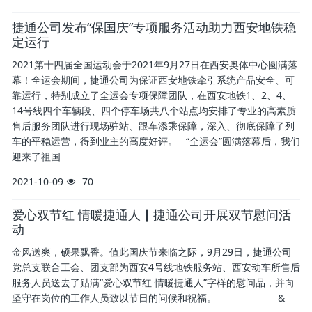
捷通公司发布“保国庆”专项服务活动助力西安地铁稳
定运行
2021第十四届全国运动会于2021年9月27日在西安奥体中心圆满落
幕！全运会期间，捷通公司为保证西安地铁牵引系统产品安全、可
靠运行，特别成立了全运会专项保障团队，在西安地铁1、2、4、
14号线四个车辆段、四个停车场共八个站点均安排了专业的高素质
售后服务团队进行现场驻站、跟车添乘保障，深入、彻底保障了列
车的平稳运营，得到业主的高度好评。 “全运会”圆满落幕后，我们
迎来了祖国
2021-10-09
70
爱心双节红 情暖捷通人┃捷通公司开展双节慰问活
动
金风送爽，硕果飘香。值此国庆节来临之际，9月29日，捷通公司
党总支联合工会、团支部为西安4号线地铁服务站、西安动车所售后
服务人员送去了贴满“爱心双节红 情暖捷通人”字样的慰问品，并向
坚守在岗位的工作人员致以节日的问候和祝福。 &