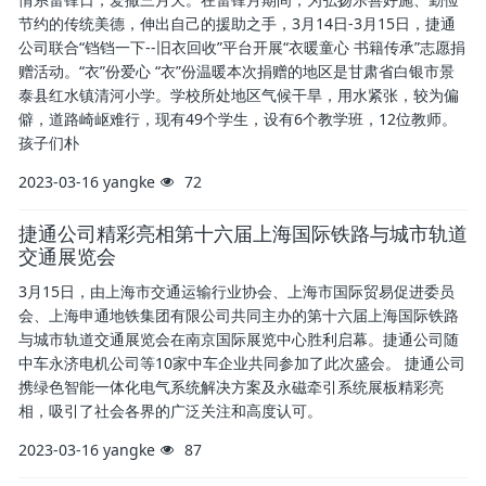
节约的传统美德，伸出自己的援助之手，3月14日-3月15日，捷通
公司联合“铛铛一下--旧衣回收”平台开展“衣暖童心 书籍传承”志愿捐
赠活动。“衣”份爱心 “衣”份温暖本次捐赠的地区是甘肃省白银市景
泰县红水镇清河小学。学校所处地区气候干旱，用水紧张，较为偏
僻，道路崎岖难行，现有49个学生，设有6个教学班，12位教师。
孩子们朴
2023-03-16
yangke
72
捷通公司精彩亮相第十六届上海国际铁路与城市轨道
交通展览会
3月15日，由上海市交通运输行业协会、上海市国际贸易促进委员
会、上海申通地铁集团有限公司共同主办的第十六届上海国际铁路
与城市轨道交通展览会在南京国际展览中心胜利启幕。捷通公司随
中车永济电机公司等10家中车企业共同参加了此次盛会。 捷通公司
携绿色智能一体化电气系统解决方案及永磁牵引系统展板精彩亮
相，吸引了社会各界的广泛关注和高度认可。
2023-03-16
yangke
87