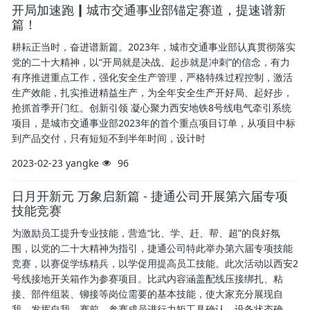
开局加速跑┃城市交通事业部锚定赛道，提速谱新
篇！
耕耘正当时，奋进谱新篇。2023年，城市交通事业部认真贯彻落实
党的二十大精神，以“开局就是决战、起步就是冲刺”的信念，有力
有序推进重点工作，强化安全生产管理，严格特殊过程控制，激活
生产效能，扎实推进精益生产，为全年安全生产开好局、起好步，
抢抓首季开门红。创新引领 凝心聚力西安地铁8号线电气牵引系统
项目，是城市交通事业部2023年的首个重点项目订单，从项目中标
到产品交付，只有短短不到半年时间，设计时
2023-02-23
yangke
96
日月开新元 万象启新篇 - 捷通公司开展第六届专项
技能竞赛
为激励员工提升专业技能，营造“比、学、赶、帮、超”的良好氛
围，以党的二十大精神为指引，捷通公司特此举办第六届专项技能
竞赛，以赛促学练精兵，以学促用提高员工技能。此次活动以西安2
号线接地开关箱作为参赛项目。比武内容涵盖配线压接绑扎、粘
接、部件组装、铆接等岗位需要的基本技能，使大家充分展现自
我，发挥自我。赛前，参赛成员进行力矩工具确认，设备状态确