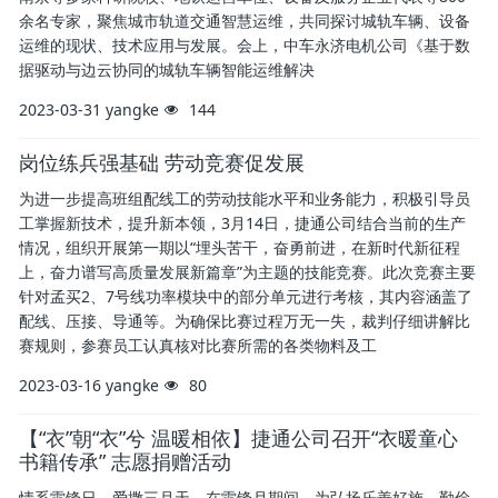
余名专家，聚焦城市轨道交通智慧运维，共同探讨城轨车辆、设备
运维的现状、技术应用与发展。会上，中车永济电机公司《基于数
据驱动与边云协同的城轨车辆智能运维解决
2023-03-31
yangke
144
岗位练兵强基础 劳动竞赛促发展
为进一步提高班组配线工的劳动技能水平和业务能力，积极引导员
工掌握新技术，提升新本领，3月14日，捷通公司结合当前的生产
情况，组织开展第一期以“埋头苦干，奋勇前进，在新时代新征程
上，奋力谱写高质量发展新篇章”为主题的技能竞赛。此次竞赛主要
针对孟买2、7号线功率模块中的部分单元进行考核，其内容涵盖了
配线、压接、导通等。为确保比赛过程万无一失，裁判仔细讲解比
赛规则，参赛员工认真核对比赛所需的各类物料及工
2023-03-16
yangke
80
【“衣”朝“衣”兮 温暖相依】捷通公司召开“衣暖童心
书籍传承” 志愿捐赠活动
情系雷锋日，爱撒三月天。在雷锋月期间，为弘扬乐善好施、勤俭