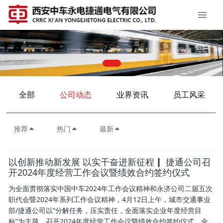
全部
公司动态
业界资讯
员工风采
推荐
热门
最新
以创新推动新发展 以实干奋进新征程┃ 捷通公司召
开2024年度经营工作会议暨绩效合约签约仪式
为全面贯彻落实中国中车2024年工作会议精神和永济公司二届五次
职代会暨2024年系列工作会议精神，4月12日上午，城市交通事业
部/捷通公司以“分解任务，压实责任，全面落实企业年度经营目
标”为主题，召开2024年度经营工作会议暨绩效合约签约仪式，全