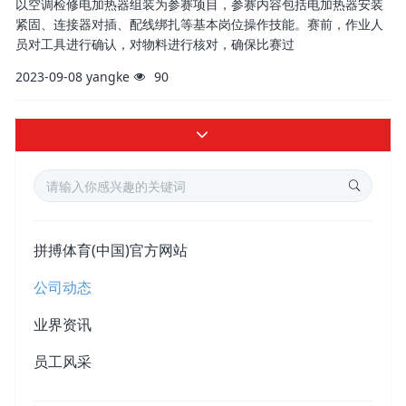
以空调检修电加热器组装为参赛项目，参赛内容包括电加热器安装
紧固、连接器对插、配线绑扎等基本岗位操作技能。赛前，作业人
员对工具进行确认，对物料进行核对，确保比赛过
2023-09-08
yangke
90
拼搏体育(中国)官方网站
公司动态
业界资讯
员工风采