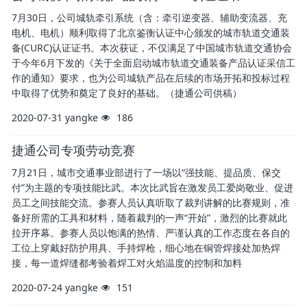
7月30日，公司城轨牵引系统（含：牵引逆变器、辅助变流器、充
电机、电机）顺利取得了北京鉴衡认证中心颁发的城市轨道交通装
备(CURC)认证证书。本次获证，不仅满足了中国城市轨道交通协会
于今年6月下发的《关于全面启动城市轨道交通装备产品认证采信工
作的通知》要求，也为公司城轨产品在后续的市场开拓和投标过程
中取得了优势和奠定了良好的基础。（捷通公司供稿）
2020-07-31
yangke
186
捷通公司专项劳动竞赛
7月21日，城市交通事业部进行了一场以“强技能、提品质、保交
付”为主题的专项技能比武。本次比武旨在激发员工爱岗敬业、促进
员工之间技能交流。参赛人员认真听取了裁判讲解的比赛规则，准
备好所需的工具和材料，随着裁判的一声“开始”，激烈的比赛就此
拉开序幕。参赛人员以饱满的热情、严谨认真的工作态度在各自的
工位上穿戴好防护用具、手持焊枪，细心地在铜管焊接处加热焊
接，每一道焊缝都考验着焊工对火焰温度的控制和加料
2020-07-24
yangke
151