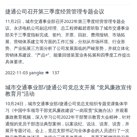
捷通公司召开第三季度经营管理专题会议
11月2日，城市交通事业部召开2022年第三季度经营管理专题会
议。永济电机公司副总经理、总工程师戴碧君听取了城市交通事业
部关于三季度指标完成、签约、开票、回款、费用报销、市场拓
展、营销体系建立等方面的工作汇报，分别从市场环境、行业形
势、产业拓展三方面分析了公司发展面临的严峻形势，并就立体化
营销体系建设、“产品+”、能量回馈装置业务拓展和四季度工作提出
具体要求。
2022-11-03
yangke
137
城市交通事业部/捷通公司党总支开展 “党风廉政宣传
教育月”活动
10月24日，城市交通事业部/捷通公司党总支组织专题党课集体学
习《中国中车领导干部党风廉政建设“一岗双责”实施办法》并观看
廉政教育视频，深入学习公司2022年干部警示教育大会精神，针对
通报的党员干部违法典型案例，以案说纪、说法、说害、说责，并
展开专题讨论。会上，党总支部书记与全体参会的人员进行了一次