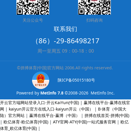
关注公众号
扫码咨询
联系我们
（86）-29-86498217
周一至周五 09：00-18：00
©拼搏体育(中国)官方网站 2006.All rights reserved.
陕ICP备05015180号
Powered by
MetInfo 7.8
©2008-2026
MetInfo Inc.
开云官方端网站登录入口-开云KaiYun(中国)
|
赢博在线平台-赢博在线官
网
|
kaiyun开云官方在线入口-kaiyun开云（中国）
|
B·体育（中国大
陆）官方网站
|
赢博在线平台-赢博（中国）
|
拼搏在线首页-拼搏(中国)
|
欧亿体育-欧亿体育(中国)
|
ATY官网-ATY(中国)一站式服务官网
|
欧亿
体育_欧亿体育(中国)
|