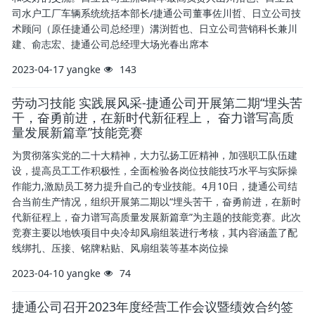
司水户工厂车辆系统统括本部长/捷通公司董事佐川哲、日立公司技
术顾问（原任捷通公司总经理）溝渕哲也、日立公司营销科长兼川
建、俞志宏、捷通公司总经理大场光春出席本
2023-04-17
yangke
143
劳动习技能 实践展风采-捷通公司开展第二期“埋头苦
干，奋勇前进，在新时代新征程上， 奋力谱写高质
量发展新篇章”技能竞赛
为贯彻落实党的二十大精神，大力弘扬工匠精神，加强职工队伍建
设，提高员工工作积极性，全面检验各岗位技能技巧水平与实际操
作能力,激励员工努力提升自己的专业技能。4月10日，捷通公司结
合当前生产情况，组织开展第二期以“埋头苦干，奋勇前进，在新时
代新征程上，奋力谱写高质量发展新篇章”为主题的技能竞赛。此次
竞赛主要以地铁项目中央冷却风扇组装进行考核，其内容涵盖了配
线绑扎、压接、铭牌粘贴、风扇组装等基本岗位操
2023-04-10
yangke
74
捷通公司召开2023年度经营工作会议暨绩效合约签