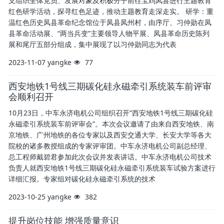
支组织全体党员、发展对象及积极分子前往宝鸡凤县进行主题教育
红色研学活动，探寻红色足迹，推动主题教育走深走实。 研学：重
温红色历史凤县革命纪念馆位于凤县凤州村，由序厅、习仲勋在凤
县革命活动展、“两当兵变”主要领导人物平展、凤县革命历史陈列
展和尾厅五部分组成，集中展现了以习仲勋同志为代表
2023-11-07
yangke
77
西安地铁1号线三期碳化硅永磁牵引系统装车前评审
会顺利召开
10月23日，中车永济电机公司组织召开“西安地铁1号线三期碳化硅
永磁牵引系统装车前评审会”。本次会议邀请了由来自西安地铁、南
京地铁、广州地铁的各位专家以及西安交通大学、长安大学等各大
院校的诸多教授组成的专家评审团。中车永济电机公司副总经理、
总工程师戴碧君参加此次会议并发表讲话。中车永济电机公司技术
负责人就西安地铁1号线三期碳化硅永磁牵引系统装车试验方案进行
详细汇报。专家组对碳化硅永磁牵引系统的技术
2023-10-25
yangke
382
提升岗位技能 增强质量意识