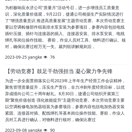
为积极响应永济公司“质量月”活动号召，进一步增强员工质量意
识，深化质量价值观，9月22日，捷通公司根据生产实际情况进行
了“增强质量意识 推进高质量发展”主题劳动竞赛。本次劳动竞赛主
要以空调检修部件组装排水泵安装为参赛项目，参赛内容包括电线
插针压接、插针与连接器的插入、连接器安装、排水泵安装、电线
绑扎等岗位操作技能。 赛前，作业人员对工具、物料进行确认、核
对，确保比赛过程万无一失。裁判组讲解规则后，
2023-09-25
yangke
76
【劳动竞赛】鼓足干劲强担当 凝心聚力争先锋
为进一步全面贯彻落实公司2023年上半年生产经营工作会议精神，
聚焦管理质量提升，压实生产责任，全力冲刺年度经营目标，以优
异成绩向公司二十周年献礼。8月30日，捷通公司组织开展第三
期“聚焦价值创造 强化效能提升”主题劳动竞赛。本次劳动竞赛主要
以空调检修电加热器组装为参赛项目，参赛内容包括电加热器安装
紧固、连接器对插、配线绑扎等基本岗位操作技能。赛前，作业人
员对工具进行确认，对物料进行核对，确保比赛过
2023-09-08
yangke
90