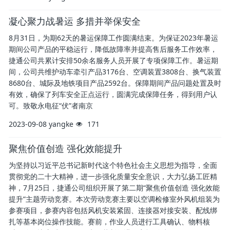
凝心聚力战暑运 多措并举保安全
8月31日，为期62天的暑运保障工作圆满结束。为保证2023年暑运
期间公司产品的平稳运行，降低故障率并提高售后服务工作效率，
捷通公司共累计安排50余名服务人员开展了专项保障工作。暑运期
间，公司共维护动车牵引产品3176台、空调装置3808台、换气装置
8680台、城际及地铁项目产品2592台。保障期间产品问题处置及时
有效，确保了列车安全正点运行，圆满完成保障任务，得到用户认
可。致敬永电征“伏”者南京
2023-09-08
yangke
171
聚焦价值创造 强化效能提升
为坚持以习近平总书记新时代这个特色社会主义思想为指导，全面
贯彻党的二十大精神，进一步强化质量安全意识，大力弘扬工匠精
神，7月25日，捷通公司组织开展了第二期“聚焦价值创造 强化效能
提升”主题劳动竞赛。本次劳动竞赛主要以空调检修室外风机组装为
参赛项目，参赛内容包括风机安装紧固、连接器对接安装、配线绑
扎等基本岗位操作技能。赛前，作业人员进行工具确认、物料核