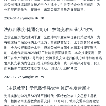
通公司将继续以建设技术中心为抓手，引导支持企业自主创新，为
公司展现新作为、新担当，谱写公司高质量发展新篇章。
2024-01-19
yangke
70
决战四季度-捷通公司职工技能竞赛圆满“大”收官
当前正值决战决胜四季度，全面冲刺年度目标任务的关键时期，为
有效缓解年底紧张的工作压力，营造以赛促学、比学赶超的良好氛
围，全方位赛出综合水平，捷通公司开展第七届职工技能竞赛活
动，这也代表着2023年职工技能竞赛圆满收官。本次技能竞赛主要
以正在生产的西安8号线牵引变流系统安全运行的核心组件和检修蒸
发风机安装为内容进行理论和实操比赛，统一采用评分标准，职工
们积极参与此次技能竞赛活动。 理论“大比拼”考试
2023-12-25
yangke
79
【主题教育】学思践悟强党性 踔厉奋发建新功
为扎实推进学习贯彻习近平新时代中国特色社会主义思想主题教
育，根据公司主题教育部署安排，11月4日，城市交通事业部党总