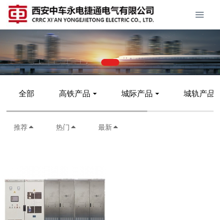
全部
高铁产品
城际产品
城轨产品
推荐
热门
最新