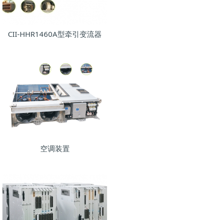
CII-HHR1460A型牵引变流器
空调装置