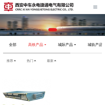
全部
高铁产品
城际产品
城轨产品
推荐
热门
最新