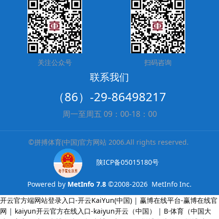
关注公众号
扫码咨询
联系我们
（86）-29-86498217
周一至周五 09：00-18：00
©拼搏体育(中国)官方网站 2006.All rights reserved.
陕ICP备05015180号
Powered by
MetInfo 7.8
©2008-2026
MetInfo Inc.
开云官方端网站登录入口-开云KaiYun(中国)
|
赢博在线平台-赢博在线官
网
|
kaiyun开云官方在线入口-kaiyun开云（中国）
|
B·体育（中国大