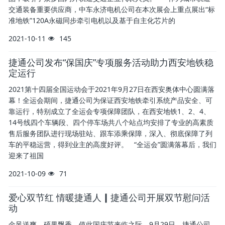
交通装备重要供应商，中车永济电机公司在本次展会上重点展出“标
准地铁”120A永磁同步牵引电机以及基于自主化芯片的
2021-10-11
145
捷通公司发布“保国庆”专项服务活动助力西安地铁稳
定运行
2021第十四届全国运动会于2021年9月27日在西安奥体中心圆满落
幕！全运会期间，捷通公司为保证西安地铁牵引系统产品安全、可
靠运行，特别成立了全运会专项保障团队，在西安地铁1、2、4、
14号线四个车辆段、四个停车场共八个站点均安排了专业的高素质
售后服务团队进行现场驻站、跟车添乘保障，深入、彻底保障了列
车的平稳运营，得到业主的高度好评。 “全运会”圆满落幕后，我们
迎来了祖国
2021-10-09
71
爱心双节红 情暖捷通人┃捷通公司开展双节慰问活
动
金风送爽，硕果飘香。值此国庆节来临之际，9月29日，捷通公司