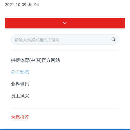
2021-10-09
94
拼搏体育(中国)官方网站
公司动态
业界资讯
员工风采
为您推荐