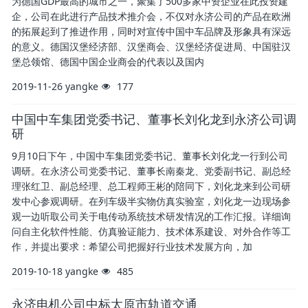
为德国GDP最高的城市之一，聚集了500多家中资企业在此投资建
企，公司在此进行产品技术推介会，不仅对永济公司的产品在欧洲
的拓展起到了推进作用，同时对宣传中国中车品牌及形象具有深远
的意义。德国汉堡经济部、汉堡商会、汉堡经济促进局、中国驻汉
堡总领馆、德国中国企业商会的代表以及国内
2019-11-26
yangke
177
中国中车集团党委书记、董事长刘化龙到永济公司调
研
9月10日下午，中国中车集团党委书记、董事长刘化龙一行到公司
调研。在永济公司党委书记、董事长南秦龙、党委副书记、副总经
理张红卫、副总经理、总工程师王彬的陪同下，刘化龙来到公司研
发中心参观调研。在列车级半实物仿真实验室，刘化龙一边现场参
观一边听取公司关于电传动系统技术研发情况的工作汇报。详细询
问自主化软件性能、仿真验证能力、技术体系建设、对外合作等工
作，并提出要求：希望公司把握好行业技术发展方向，加
2019-10-18
yangke
485
永济电机公司中标太原市轨道交通