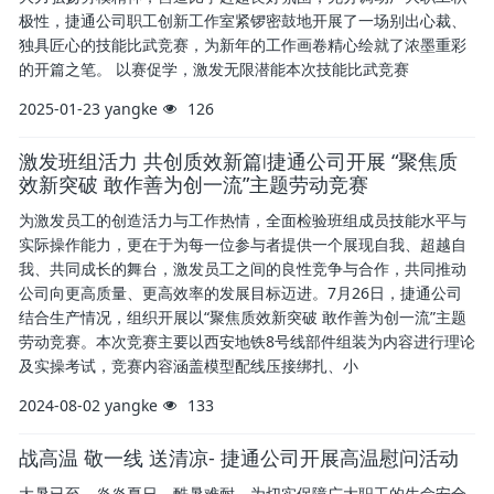
极性，捷通公司职工创新工作室紧锣密鼓地开展了一场别出心裁、
独具匠心的技能比武竞赛，为新年的工作画卷精心绘就了浓墨重彩
的开篇之笔。 以赛促学，激发无限潜能本次技能比武竞赛
2025-01-23
yangke
126
激发班组活力 共创质效新篇∣捷通公司开展 “聚焦质
效新突破 敢作善为创一流”主题劳动竞赛
为激发员工的创造活力与工作热情，全面检验班组成员技能水平与
实际操作能力，更在于为每一位参与者提供一个展现自我、超越自
我、共同成长的舞台，激发员工之间的良性竞争与合作，共同推动
公司向更高质量、更高效率的发展目标迈进。7月26日，捷通公司
结合生产情况，组织开展以“聚焦质效新突破 敢作善为创一流”主题
劳动竞赛。本次竞赛主要以西安地铁8号线部件组装为内容进行理论
及实操考试，竞赛内容涵盖模型配线压接绑扎、小
2024-08-02
yangke
133
战高温 敬一线 送清凉- 捷通公司开展高温慰问活动
大暑已至，炎炎夏日，酷暑难耐，为切实保障广大职工的生命安全