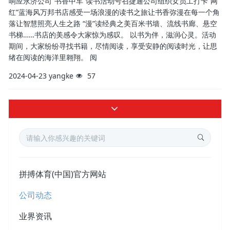
响应永济公司“书香中车”读书活动号召捷通公司组织女员工打卡“网
红”蓝海风万邦书店感受一场浪漫的读书之旅让书香弥漫在每一个角
落让智慧照亮人生之路 “漫”读经典之美百米书墙、流线书廊、悬空
书梯……书店的美感令大家惊为感叹。 以书为伴，滋润心灵。活动
期间，大家纷纷寻找书籍，尽情阅读，享受安静的阅读时光，让思
绪在阅读的海洋里翱翔。 阅
2024-04-23
yangke
57
拼搏体育(中国)官方网站
公司动态
业界资讯