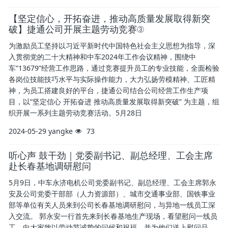
【坚定信心，开拓奋进，推动高质量发展取得新突
破】捷通公司开展主题劳动竞赛③
为激励员工坚持以习近平新时代中国特色社会主义思想为指导，深
入贯彻党的二十大精神和中车2024年工作会议精神，围绕中
车“13679”经营工作思路，通过竞赛提升员工的专业技能，全面检验
各岗位技能技巧水平与实际操作能力，大力弘扬劳模精神、工匠精
神，为员工搭建良好的平台，捷通公司结合公司经营工作生产项
目，以“坚定信心 开拓奋进 推动高质量发展取得新突破” 为主题，组
织开展一系列主题劳动竞赛活动。5月28日
2024-05-29
yangke
73
听心声 鼓干劲｜党委副书记、副总经理、工会主席
赴长春基地调研慰问
5月9日，中车永济电机公司党委副书记、副总经理、工会主席郭永
安及公司党委干部部（人力资源部）、城市交通事业部、国铁事业
部等单位有关人员来到公司长春基地调研慰问，与异地一线员工深
入交流。 郭永安一行首先来到长春基地生产现场，看望慰问一线员
工，向大家致以劳动节诚挚的问候和祝福。并为他们送上慰问品，