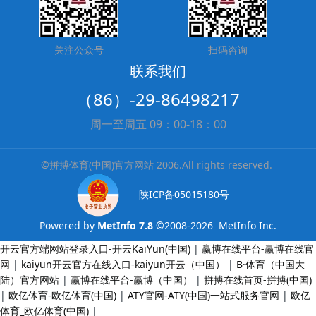
关注公众号
扫码咨询
联系我们
（86）-29-86498217
周一至周五 09：00-18：00
©拼搏体育(中国)官方网站 2006.All rights reserved.
陕ICP备05015180号
Powered by
MetInfo 7.8
©2008-2026
MetInfo Inc.
开云官方端网站登录入口-开云KaiYun(中国)
|
赢博在线平台-赢博在线官
网
|
kaiyun开云官方在线入口-kaiyun开云（中国）
|
B·体育（中国大
陆）官方网站
|
赢博在线平台-赢博（中国）
|
拼搏在线首页-拼搏(中国)
|
欧亿体育-欧亿体育(中国)
|
ATY官网-ATY(中国)一站式服务官网
|
欧亿
体育_欧亿体育(中国)
|