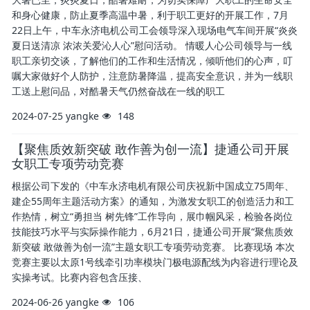
和身心健康，防止夏季高温中暑，利于职工更好的开展工作，7月
22日上午，中车永济电机公司工会领导深入现场电气车间开展“炎炎
夏日送清凉 浓浓关爱沁人心”慰问活动。 情暖人心公司领导与一线
职工亲切交谈，了解他们的工作和生活情况，倾听他们的心声，叮
嘱大家做好个人防护，注意防暑降温，提高安全意识，并为一线职
工送上慰问品，对酷暑天气仍然奋战在一线的职工
2024-07-25
yangke
148
【聚焦质效新突破 敢作善为创一流】捷通公司开展
女职工专项劳动竞赛
根据公司下发的《中车永济电机有限公司庆祝新中国成立75周年、
建企55周年主题活动方案》的通知，为激发女职工的创造活力和工
作热情，树立“勇担当 树先锋”工作导向，展巾帼风采，检验各岗位
技能技巧水平与实际操作能力，6月21日，捷通公司开展“聚焦质效
新突破 敢做善为创一流”主题女职工专项劳动竞赛。 比赛现场 本次
竞赛主要以太原1号线牵引功率模块门极电源配线为内容进行理论及
实操考试。比赛内容包含压接、
2024-06-26
yangke
106