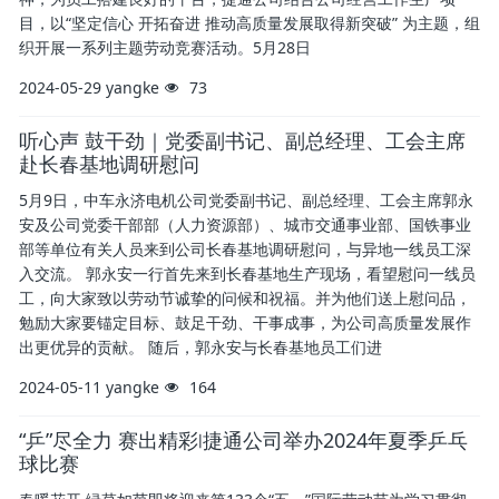
目，以“坚定信心 开拓奋进 推动高质量发展取得新突破” 为主题，组
织开展一系列主题劳动竞赛活动。5月28日
2024-05-29
yangke
73
听心声 鼓干劲｜党委副书记、副总经理、工会主席
赴长春基地调研慰问
5月9日，中车永济电机公司党委副书记、副总经理、工会主席郭永
安及公司党委干部部（人力资源部）、城市交通事业部、国铁事业
部等单位有关人员来到公司长春基地调研慰问，与异地一线员工深
入交流。 郭永安一行首先来到长春基地生产现场，看望慰问一线员
工，向大家致以劳动节诚挚的问候和祝福。并为他们送上慰问品，
勉励大家要锚定目标、鼓足干劲、干事成事，为公司高质量发展作
出更优异的贡献。 随后，郭永安与长春基地员工们进
2024-05-11
yangke
164
“乒”尽全力 赛出精彩∣捷通公司举办2024年夏季乒乓
球比赛