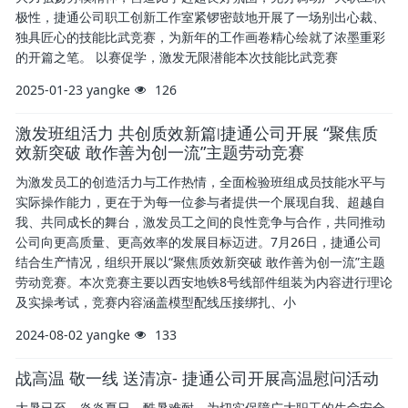
极性，捷通公司职工创新工作室紧锣密鼓地开展了一场别出心裁、
独具匠心的技能比武竞赛，为新年的工作画卷精心绘就了浓墨重彩
的开篇之笔。 以赛促学，激发无限潜能本次技能比武竞赛
2025-01-23
yangke
126
激发班组活力 共创质效新篇∣捷通公司开展 “聚焦质
效新突破 敢作善为创一流”主题劳动竞赛
为激发员工的创造活力与工作热情，全面检验班组成员技能水平与
实际操作能力，更在于为每一位参与者提供一个展现自我、超越自
我、共同成长的舞台，激发员工之间的良性竞争与合作，共同推动
公司向更高质量、更高效率的发展目标迈进。7月26日，捷通公司
结合生产情况，组织开展以“聚焦质效新突破 敢作善为创一流”主题
劳动竞赛。本次竞赛主要以西安地铁8号线部件组装为内容进行理论
及实操考试，竞赛内容涵盖模型配线压接绑扎、小
2024-08-02
yangke
133
战高温 敬一线 送清凉- 捷通公司开展高温慰问活动
大暑已至，炎炎夏日，酷暑难耐，为切实保障广大职工的生命安全