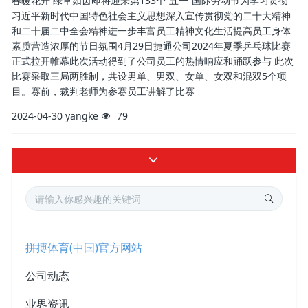
春暖花开 绿草如茵即将迎来第133个“五一”国际劳动节为学习贯彻
习近平新时代中国特色社会主义思想深入宣传贯彻党的二十大精神
和二十届二中全会精神进一步丰富员工精神文化生活提高员工身体
素质营造浓厚的节日氛围4月29日捷通公司2024年夏季乒乓球比赛
正式拉开帷幕此次活动得到了公司员工的热情响应和踊跃参与 此次
比赛采取三局两胜制，共设男单、男双、女单、女双和混双5个项
目。赛前，裁判老师为参赛员工讲解了比赛
2024-04-30
yangke
79
拼搏体育(中国)官方网站
公司动态
业界资讯