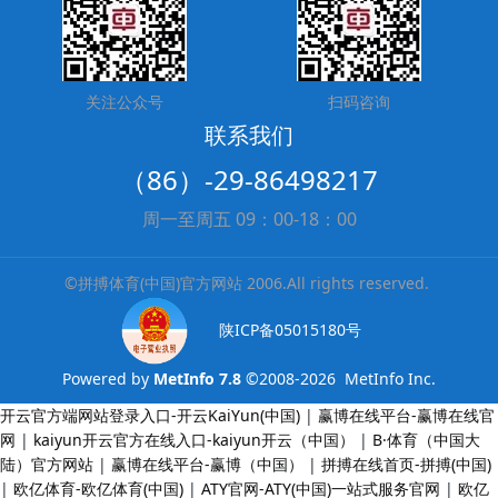
关注公众号
扫码咨询
联系我们
（86）-29-86498217
周一至周五 09：00-18：00
©拼搏体育(中国)官方网站 2006.All rights reserved.
陕ICP备05015180号
Powered by
MetInfo 7.8
©2008-2026
MetInfo Inc.
开云官方端网站登录入口-开云KaiYun(中国)
|
赢博在线平台-赢博在线官
网
|
kaiyun开云官方在线入口-kaiyun开云（中国）
|
B·体育（中国大
陆）官方网站
|
赢博在线平台-赢博（中国）
|
拼搏在线首页-拼搏(中国)
|
欧亿体育-欧亿体育(中国)
|
ATY官网-ATY(中国)一站式服务官网
|
欧亿