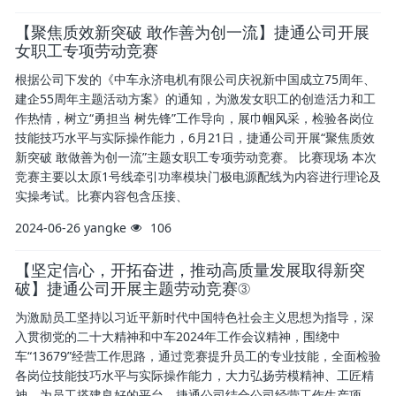
【聚焦质效新突破 敢作善为创一流】捷通公司开展
女职工专项劳动竞赛
根据公司下发的《中车永济电机有限公司庆祝新中国成立75周年、
建企55周年主题活动方案》的通知，为激发女职工的创造活力和工
作热情，树立“勇担当 树先锋”工作导向，展巾帼风采，检验各岗位
技能技巧水平与实际操作能力，6月21日，捷通公司开展“聚焦质效
新突破 敢做善为创一流”主题女职工专项劳动竞赛。 比赛现场 本次
竞赛主要以太原1号线牵引功率模块门极电源配线为内容进行理论及
实操考试。比赛内容包含压接、
2024-06-26
yangke
106
【坚定信心，开拓奋进，推动高质量发展取得新突
破】捷通公司开展主题劳动竞赛③
为激励员工坚持以习近平新时代中国特色社会主义思想为指导，深
入贯彻党的二十大精神和中车2024年工作会议精神，围绕中
车“13679”经营工作思路，通过竞赛提升员工的专业技能，全面检验
各岗位技能技巧水平与实际操作能力，大力弘扬劳模精神、工匠精
神，为员工搭建良好的平台，捷通公司结合公司经营工作生产项