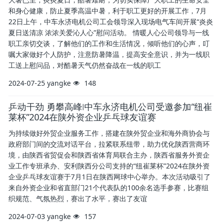
和身心健康，防止夏季高温中暑，利于职工更好的开展工作，7月
22日上午，中车永济电机公司工会领导深入现场电气车间开展“炎炎
夏日送清凉 浓浓关爱沁人心”慰问活动。 情暖人心公司领导与一线
职工亲切交谈，了解他们的工作和生活情况，倾听他们的心声，叮
嘱大家做好个人防护，注意防暑降温，提高安全意识，并为一线职
工送上慰问品，对酷暑天气仍然奋战在一线的职工
2024-07-25
yangke
148
乒动干劲 勇攀高峰∣中车永济电机公司受邀参加“纽崔
莱杯”2024在陕外资企业乒乓球友谊赛
为持续做好外贸企业服务工作，搭建在陕外贸企业和海外商协会与
政府部门间的交流对话平台，拉紧联系纽带，助力优化陕西营商环
境，由陕西省贸促会和陕西省体育局联合主办，陕西省服务外资企
业工作专班承办、安利陕西分公司支持的“纽崔莱杯”2024在陕外资
企业乒乓球友谊赛于7月1日在陕西网球中心举办。本次活动吸引了
来自外资企业和省直部门21个代表队的100余名选手参赛，比赛组
织规范、气氛热烈，赛出了水平，赛出了友谊
2024-07-03
yangke
157